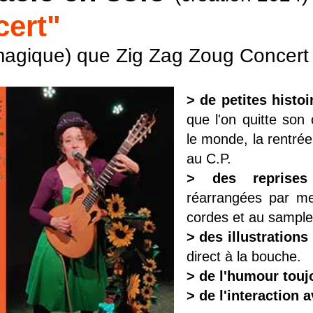
cert"
magique) que Zig Zag Zoug Concert e
> de petites histoi
que l'on quitte son 
le monde, la rentré
au C.P.
> des reprise
réarrangées par mes
cordes et au sample
> des illustration
direct à la bouche.
> de l'humour touj
> de l'interaction a