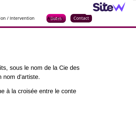
on / Intervention
Ami-e-s
Contact
Dates
its, sous le nom de la Cie des
 nom d'artiste.
e à la croisée entre le conte