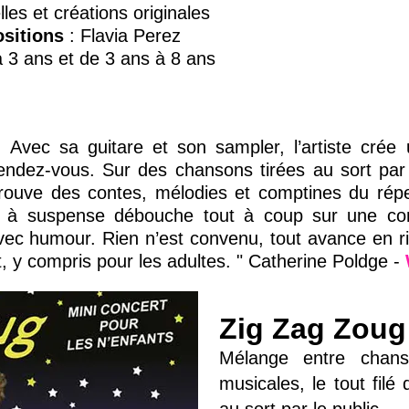
lles et créations originales
sitions
: Flavia Perez
à 3 ans et de 3 ans à 8 ans
Avec sa guitare et son sampler, l’artiste crée u
dez-vous. Sur des chansons tirées au sort par l
trouve des contes, mélodies et comptines du réper
re à suspense débouche tout à coup sur une c
vec humour. Rien n’est convenu, tout avance en ri
nt, y compris pour les adultes. " Catherine Poldge -
Zig Zag Zoug
Mélange entre chanso
musicales, le tout filé 